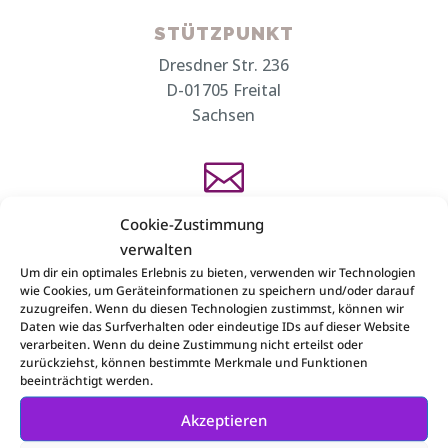
STÜTZPUNKT
Dresdner Str. 236
D-01705 Freital
Sachsen

Cookie-Zustimmung
E-MAIL
verwalten
pirna@valida-pirna.de
Um dir ein optimales Erlebnis zu bieten, verwenden wir Technologien
wie Cookies, um Geräteinformationen zu speichern und/oder darauf
zuzugreifen. Wenn du diesen Technologien zustimmst, können wir

Daten wie das Surfverhalten oder eindeutige IDs auf dieser Website
verarbeiten. Wenn du deine Zustimmung nicht erteilst oder
zurückziehst, können bestimmte Merkmale und Funktionen
beeinträchtigt werden.
TELEFON
Akzeptieren
Pirna:+49 (0) 3501 77 061-0