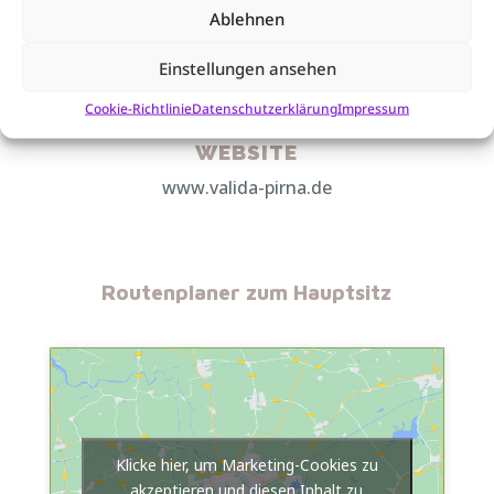
Freital: +49 (0) 351 89733870
Ablehnen
Einstellungen ansehen

Cookie-Richtlinie
Datenschutzerklärung
Impressum
WEBSITE
www.valida-pirna.de
Routenplaner zum Hauptsitz
Klicke hier, um Marketing-Cookies zu
akzeptieren und diesen Inhalt zu